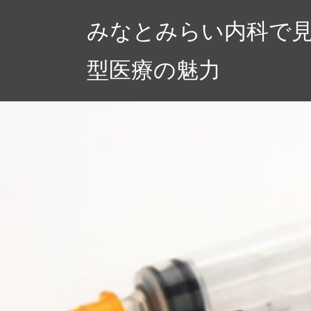
コ
みなとみらい内科で
ン
テ
型医療の魅力
ン
ツ
へ
ス
キ
ッ
プ